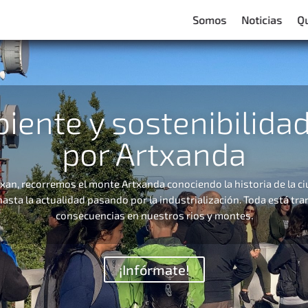
Somos
Noticias
Q
ente y sostenibilidad:
por Artxanda
xan, recorremos el monte Artxanda conociendo la historia de la ci
asta la actualidad pasando por la industrialización. Toda está tr
consecuencias en nuestros rios y montes.
¡Infórmate!