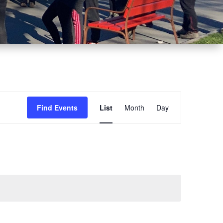
Event
Views
Find Events
List
Month
Day
Navigation