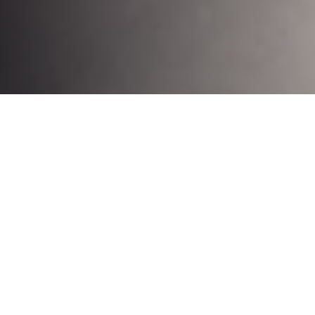
A. G. B. nos comparte esta crónica sobre la pasada sesión de la
Escuela de Activistas: “Personal investigador al borde de un
ataque de nervios. El impacto de la academia neoliberal sobre
las vidas de quienes investigan”.
Dicen que el primer paso para solucionar un problema es
reconocer que se tiene, el siguiente paso es buscar ayuda y
empezar a trabajar en una solución. Con esta premisa acudimos
(al menos fue mi caso) a la sesión “El impacto de la academia
neoliberal sobre las vidas de quienes investigan”. Porque, con
permiso de Pedro Almodóvar, los investigadores estamos al
borde de un ataque de nervios. Y sobre esto debatimos, guiados
por la profesora Nastassja Cipriani, un grupo de personas que