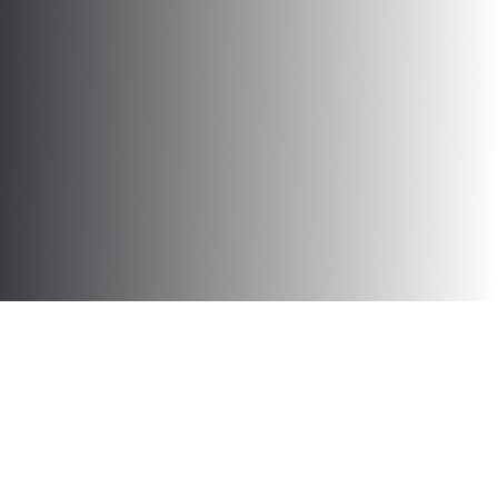
2016. eta 2018. urteen artean Bilboko Portutik 9.800 tona
lehergailu bidali ziren. Gatazka armatuak ez dira soilik urrutiko
lurraldeetan gertatzen diren giza-ezbeharrak: gure lurraldean,
industria militarraren garrantzia hain da handia, ezen
armamentu kantitate ikaragarriak mobilizatu eta ekoizten
dituela sistematikoki giza eskubideak urratzen dituzten
herrialdeetara bidaltzeko. Datorren ostegunean, maiatzaren
30ean, gure “Aktibisten Eskola” egoera horri buruz sakontzeko