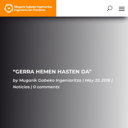
“GERRA HEMEN HASTEN DA”
by
Mugarik Gabeko Ingeniaritza
May 23, 2019
Noticias
0 comments