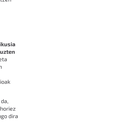
ikusia
tuzten
eta
n
aioak
 da,
 horiez
ngo dira