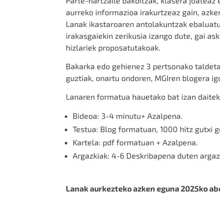
Parte-hartzaile bakoitzak, klasera joateaz 
aurreko informazioa irakurtzeaz gain, azk
Lanak ikastaroaren antolakuntzak ebaluatu
irakasgaiekin zerikusia izango dute, gai as
hizlariek proposatutakoak.
Bakarka edo gehienez 3 pertsonako taldeta
guztiak, onartu ondoren, MGIren blogera igo
Lan
aren formatua hauetako bat izan daitek
Bideoa:
3-4 minutu+ Azalpena.
Testua:
B
log formatuan, 1000 hitz gutxi 
Kartela:
pdf formatuan + Azalpena.
Argazkiak:
4-6 Deskribapena duten argaz
Lanak aurkezteko azken eguna 2025ko ab