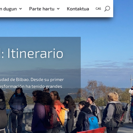
en dugun
Parte hartu
Kontaktua
 Itinerario
udad de Bilbao. Desde su primer
ansformación ha tenido grandes