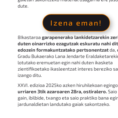
dute.
Izena eman!
8Ikastaroa
garapenerako lankidetzarekin zer
duten oinarrizko ezagutzak eskuratu nahi di
edozein formakuntzatako pertsonentzat
da, 
Gradu Bukaerako Lana Jendarte Eraldaketareki
lotutako eremuetan egin nahi duten ikasketa
zientifikoetako ikasleentzat interes bereziko s
izango ditu.
XXVI. edizioa 2025ko azken hiruhilekoan egingo
urriaren 3tik azaroaren 28ra, ostiralero.
Saio
gain, ibilbide, txango eta saio praktiko bana egi
jardunaldietan landutako gaiak sakontzeko.