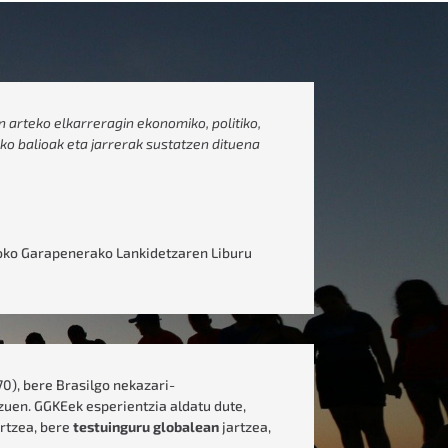
arteko elkarreragin ekonomiko, politiko,
ako balioak eta jarrerak sustatzen dituena
oko Garapenerako Lankidetzaren Liburu
0), bere Brasilgo nekazari-
 zuen. GGKEek esperientzia aldatu dute,
rtzea, bere
testuinguru globalean
jartzea,