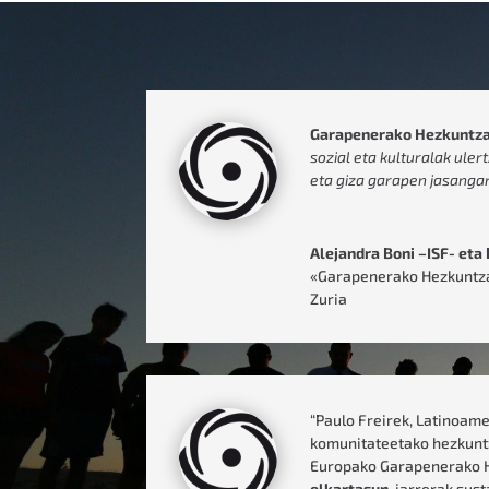
Garapenerako Hezkuntz
sozial eta kulturalak ule
eta giza garapen jasangar
Alejandra Boni –ISF- eta 
«Garapenerako Hezkuntza
Zuria
“Paulo Freirek, Latinoam
komunitateetako hezkunt
Europako Garapenerako He
elkartasun
-jarrerak sus