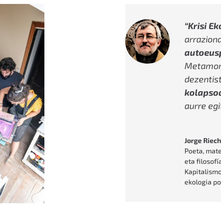
“Krisi E
arrazion
autoeus
Metamorf
dezentist
kolapso
aurre egi
Jorge Riec
Poeta, matem
eta filosof
Kapitalismo
ekologia po