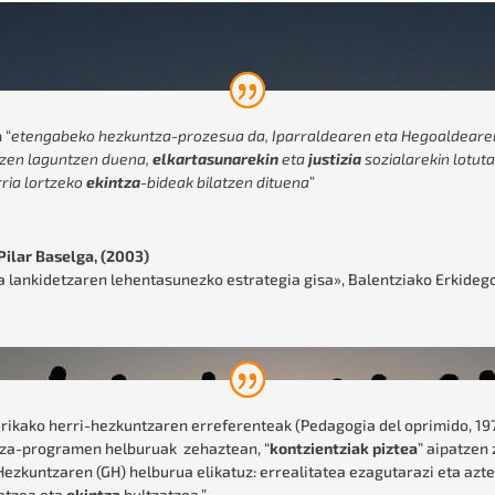
a
“
etengabeko hezkuntza-prozesua da, Iparraldearen eta Hegoaldearen 
rtzen laguntzen duena,
elkartasunarekin
eta
justizia
sozialarekin lotut
ria lortzeko
ekintza
-bideak bilatzen dituena
”
Pilar Baselga, (2003)
 lankidetzaren lehentasunezko estrategia gisa»
,
Balentziako Erkideg
erikako herri-hezkuntzaren erreferenteak (Pedagogia del oprimido, 197
za-programen helburuak zehaztean, “
kontzientziak piztea
” aipatzen
zkuntzaren (GH) helburua elikatuz: errealitatea ezagutarazi eta azte
tatzea eta
ekintza
bultzatzea.”