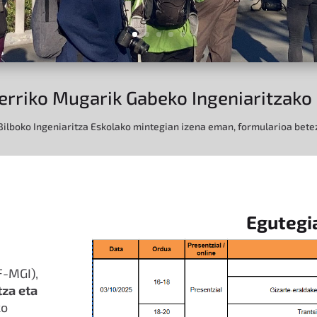
erriko Mugarik Gabeko Ingeniaritzako
Bilboko Ingeniaritza Eskolako mintegian izena eman, formularioa bete
Egutegi
F-MGI),
za eta
ko