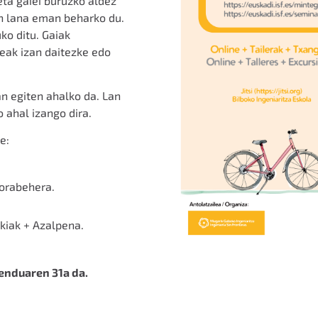
eta gaiei buruzko aldez
en lana eman beharko du.
ko ditu
. Gaiak
keak izan daitezke edo
n egiten ahalko da. Lan
 ahal izango dira.
e:
gorabehera.
kiak +
Azalpena.
enduaren 31a da.