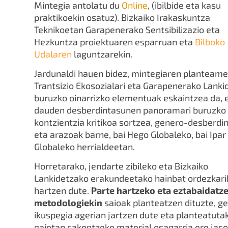
Mintegia antolatu du
Online
, (ibilbide eta kasu
praktikoekin osatuz). Bizkaiko Irakaskuntza
Teknikoetan Garapenerako Sentsibilizazio eta
Hezkuntza proiektuaren esparruan eta
Bilboko
Udalaren
laguntzarekin.
Jardunaldi hauen bidez, mintegiaren planteam
Trantsizio Ekosozialari eta Garapenerako Lanki
buruzko oinarrizko elementuak eskaintzea da, 
dauden desberdintasunen panoramari buruzko
kontzientzia kritikoa sortzea, genero-desberdi
eta arazoak barne, bai Hego Globaleko, bai Ipar
Globaleko herrialdeetan.
Horretarako, jendarte zibileko eta Bizkaiko
Lankidetzako erakundeetako hainbat ordezkari
hartzen dute.
Parte hartzeko eta eztabaidatz
metodologiekin
saioak planteatzen dituzte, g
ikuspegia agerian jartzen dute eta planteatuta
gaietan sakontzeko material osagarria ere jas