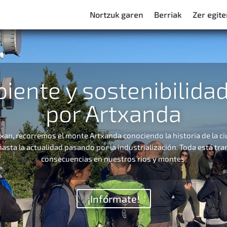
Nortzuk garen
Berriak
Zer egit
ente y sostenibilidad:
por Artxanda
xan, recorremos el monte Artxanda conociendo la historia de la ci
asta la actualidad pasando por la industrialización. Toda está tr
consecuencias en nuestros rios y montes.
¡Infórmate!