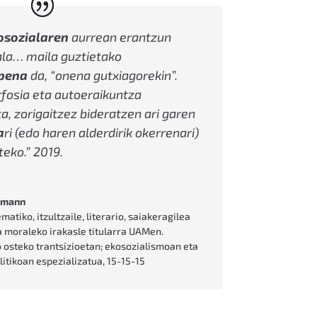
kosozialaren
aurrean erantzun
ala… maila guztietako
pena
da, “onena gutxiagorekin”.
osia eta autoeraikuntza
a, zorigaitzez bideratzen ari garen
a
ri (edo haren alderdirik okerrenari)
teko.” 2019.
hmann
atiko, itzultzaile, literario, saiakeragilea
ía moraleko irakasle titularra UAMen.
 osteko trantsizioetan; ekosozialismoan eta
litikoan espezializatua
,
15-15-15