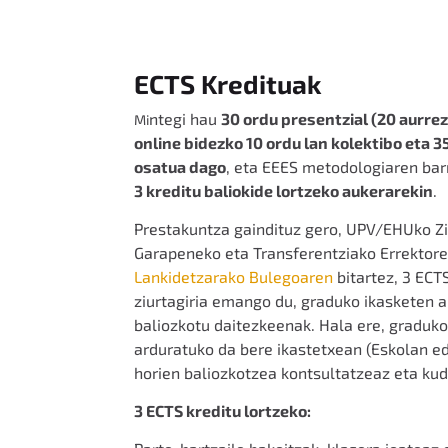
ECTS Kredituak
ntegi hau
30
ordu presentzial (20 aurrez 
Mi
online bidezko 10 ordu lan kolektibo eta 
osatua dago
, eta EEES metodologiaren bar
3 kreditu baliokide lortzeko aukerarekin
.
Prestakuntza gaindituz gero, UPV/EHUko Zi
Garapeneko eta Transferentziako Errektor
Lankidetzarako Bulegoaren
bitartez, 3 ECT
ziurtagiria emango du, graduko ikasketen 
baliozkotu daitezkeenak. Hala ere, graduko
arduratuko da bere ikastetxean (Eskolan ed
horien baliozkotzea kontsultatzeaz eta ku
3 ECTS kreditu lortzeko: