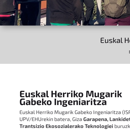
Euskal H
Euskal Herriko Mugarik
Gabeko Ingeniaritza
Euskal Herriko Mugarik Gabeko Ingeniaritza (IS
UPV/EHUrekin batera, Giza
Garapena, Lankidet
Trantsizio Ekosozialerako Teknologiei
buruz