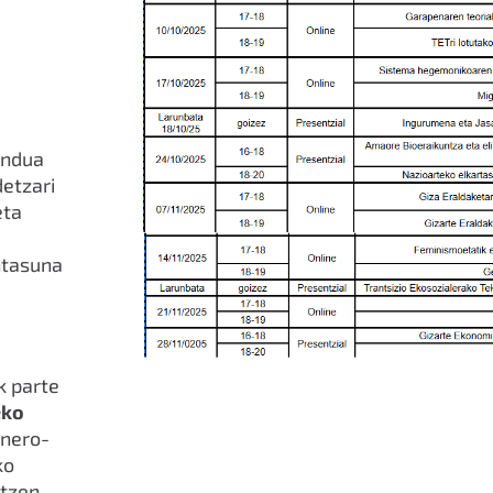
endua
detzari
eta
ntasuna
k parte
eko
enero-
ko
otzen