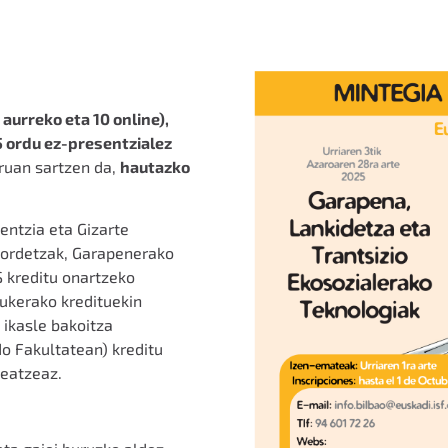
aurreko eta 10 online),
35 ordu ez-presentzialez
ruan sartzen da,
hautazko
entzia eta Gizarte
eordetzak, Garapenerako
S kreditu onartzeko
aukerako kredituekin
 ikasle bakoitza
o Fakultatean) kreditu
deatzeaz.