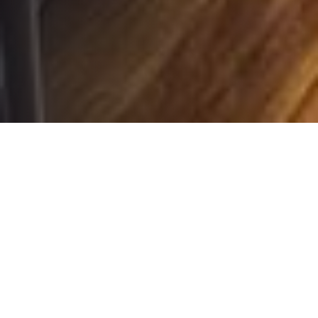
[CAS] Como parte del compromiso de ISF‑MGI Euskadi con la
promoción y defensa de los derechos humanos en El Salvador,
el 21 de enero de 2026 se celebró en el edificio de La Bolsa de
Bilbao un conversatorio con representantes del Bloque de
Resistencia y Rebeldía Popular (BPR) y de la Unidad de Defensa
de Derechos Humanos y Comunitarios de El Salvador
(UNIDEHC). El encuentro tuvo como objetivo visibilizar la
situación de las comunidades salvadoreñas que hoy enfrentan
riesgos crecientes debido a los macroproyectos que avanzan en
distintos territorios del país.
Las ponentes ofrecieron un análisis detallado del contexto