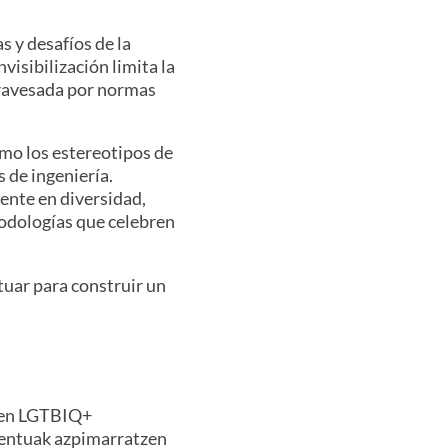
s y desafíos de la
isibilización limita la
atravesada por normas
omo los estereotipos de
s de ingeniería.
ente en diversidad,
todologías que celebren
tuar para construir un
tuen LGTBIQ+
mentuak azpimarratzen