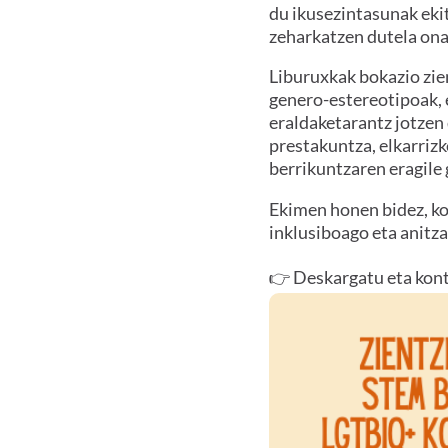
du ikusezintasunak ekit
zeharkatzen dutela ona
Liburuxkak bokazio zien
genero-estereotipoak, e
eraldaketarantz jotzen
prestakuntza, elkarrizk
berrikuntzaren eragile
Ekimen honen bidez, ko
inklusiboago eta anitza
👉 Deskargatu eta kont