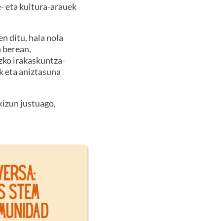
e- eta kultura-arauek
n ditu, hala nola
a berean,
zko irakaskuntza-
ak eta aniztasuna
kizun justuago,