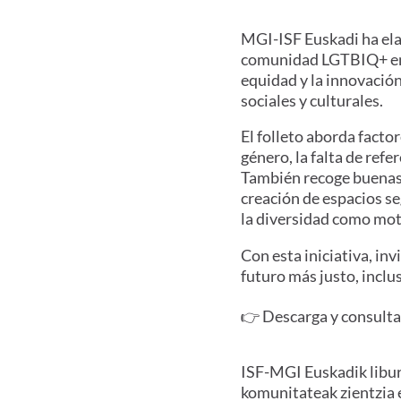
MGI-ISF Euskadi ha elab
comunidad LGTBIQ+ en la
equidad y la innovación
sociales y culturales.
El folleto aborda facto
género, la falta de refe
También recoge buenas 
creación de espacios se
la diversidad como mot
Con esta iniciativa, in
futuro más justo, inclus
👉 Descarga y consulta e
ISF-MGI Euskadik libur
komunitateak zientzia 