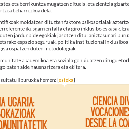
atea eta berrikuntza mugatzen dituela, eta zientzia gizart
rtzea beharrezkoa dela.
tifikoak moldatzen dituzten faktore psikosozialak aztertze
rreferente ikusgarrien falta eta giro inklusibo eskasak. Er
 duten jardunbide egokiak jasotzen ditu: aniztasunari buru
etarako espazio seguruak, politika instituzional inklusibo
 gisa ospatzen duten metodologiak.
munitate akademikoa eta soziala gonbidatzen ditugu etor
go baten alde hausnartzera eta ekitera.
sultatu liburuxka hemen: [
esteka
]