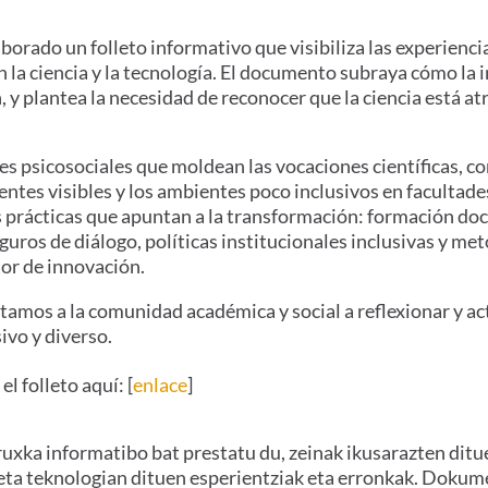
orado un folleto informativo que visibiliza las experiencia
 ciencia y la tecnología. El documento subraya cómo la inv
, y plantea la necesidad de reconocer que la ciencia está 
res psicosociales que moldean las vocaciones científicas, c
rentes visibles y los ambientes poco inclusivos en facultade
prácticas que apuntan a la transformación: formación doc
guros de diálogo, políticas institucionales inclusivas y me
or de innovación.
vitamos a la comunidad académica y social a reflexionar y ac
ivo y diverso.
l folleto aquí: [
enlace
]
uxka informatibo bat prestatu du, zeinak ikusarazten di
eta teknologian dituen esperientziak eta erronkak. Doku