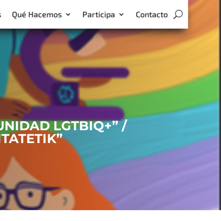
s
Qué Hacemos
Participa
Contacto
NIDAD LGTBIQ+” /
TATETIK”